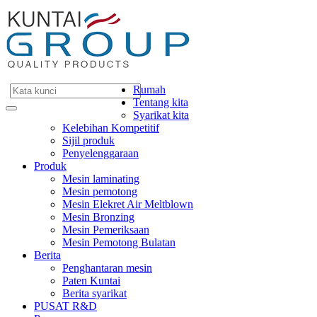
Rumah
Tentang kita
Syarikat kita
Kelebihan Kompetitif
Sijil produk
Penyelenggaraan
Produk
Mesin laminating
Mesin pemotong
Mesin Elekret Air Meltblown
Mesin Bronzing
Mesin Pemeriksaan
Mesin Pemotong Bulatan
Berita
Penghantaran mesin
Paten Kuntai
Berita syarikat
PUSAT R&D