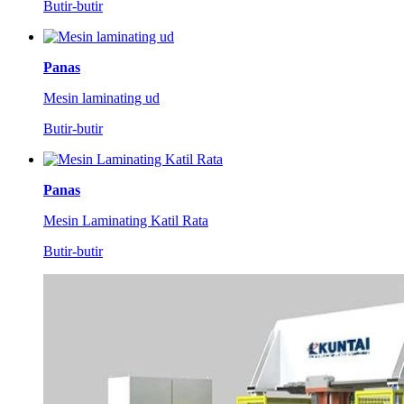
Butir-butir
Panas
Mesin laminating ud
Butir-butir
Panas
Mesin Laminating Katil Rata
Butir-butir