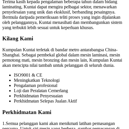
Terima kasih kepada pengalaman beberapa tahun dalam bidang
laminating, Kuntai dapat mengira pelbagai sektor, menawarkan
penyelesaian yang unik dan eksklusif, berbanding pesaingnya.
Bermula daripada pemeriksaan teliti proses yang ingin dijalankan
oleh pelanggannya, Kuntai menasihati dan membangunkan sistem
yang terbukti lebih sesuai untuk keperluan khusus.
Kilang Kami
Kumpulan Kuntai terletak di bandar metro antarabangsa China-
Shanghai. Sebagai pembekal global dalam mesin laminasi, mesin
pemotong mati, mesin bronzing dan mesin lain, Kumpulan Kuntai
akan mencipta nilai tambah untuk pelanggan di seluruh dunia.
ISO9001 & CE
Meningkatkan Teknologi
Pengalaman profesional
Loji dan Peralatan Cemerlang
Perkhidmatan Penyesuaian
Perkhidmatan Selepas Jualan Aktif
Perkhidmatan Kami
1.Semua pelanggan kami akan menikmati latihan pemasangan
percuma. Untuk siri mesin yang berbeza, gambar pemasangan di