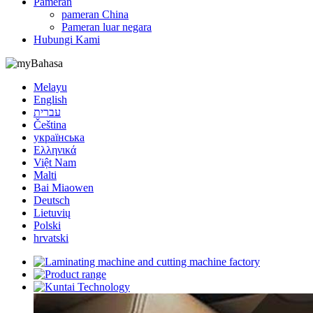
Pameran
pameran China
Pameran luar negara
Hubungi Kami
Bahasa
Melayu
English
עברית
Čeština
українська
Ελληνικά
Việt Nam
Malti
Bai Miaowen
Deutsch
Lietuvių
Polski
hrvatski