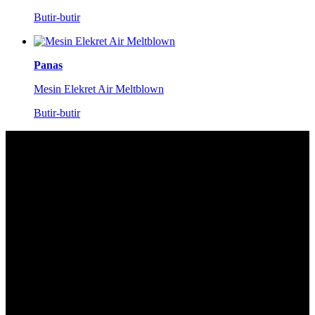
Butir-butir
Panas
Mesin Elekret Air Meltblown
Butir-butir